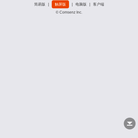
简易版
|
触屏版
|
电脑版
|
客户端
© Comsenz Inc.