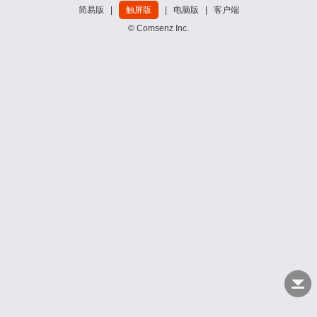
简易版
|
触屏版
|
电脑版
|
客户端
© Comsenz Inc.