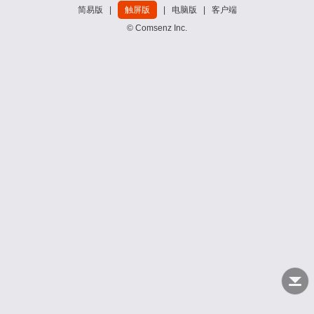
简易版
|
触屏版
|
电脑版
|
客户端
© Comsenz Inc.