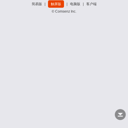
简易版
|
触屏版
|
电脑版
|
客户端
© Comsenz Inc.