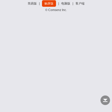
简易版
|
触屏版
|
电脑版
|
客户端
© Comsenz Inc.