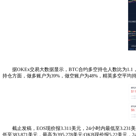
据OKEx交易大数据显示，BTC合约多空持仓人数比为1.1，市
持仓方面，做多账户为39%，做空账户为48%，精英多空平均持仓比
截止发稿，EOS现价报3.311美元，24小时内最低至3.231美元，
低至383.871美元，最高为395.278美元;OKB现价报5.22美元