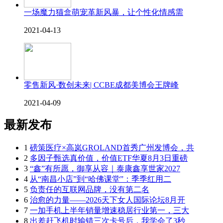
一场魔力猫盒萌宠革新风暴，让个性化情感需
2021-04-13
零售新风·数创未来| CCBE成都美博会王牌峰
2021-04-09
最新发布
1
磅策医疗×高岚GROLAND首秀广州发博会，共
2
多因子甄选真价值，价值ETF华夏8月3日重磅
3
“鑫”有所愿，御享从容｜泰康鑫享世家2027
4
从“南昌小店”到“哈佛课堂”：季季红用二
5
负责任的互联网品牌，没有第二名
6
治愈的力量——2026天下女人国际论坛8月开
7
一加手机上半年销量增速稳居行业第一，三大
8
出差赶飞机时输错三次卡号后，我学会了3秒