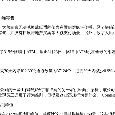
小额零售
额转账无法兑换成纸币的传言在微信群疯狂传播。经了解确认
售，并没有拓展房地产买卖等大额支付场景。另外，数字人民币与
了315台比特币ATM。截止8月23日，比特币ATM机在全球的部署
增加2.39%;通道数量为37124个，过去30天内减少0.9%;网
分公司的一些工作转移给了菲律宾的另一家供应商。据称，该公司的一
违反了行为准则，但提及这些违规行为是什么。(Cointelegr
达到峰值
在2022年底达到峰值，并预计这个周期将持续1760天，这与流行