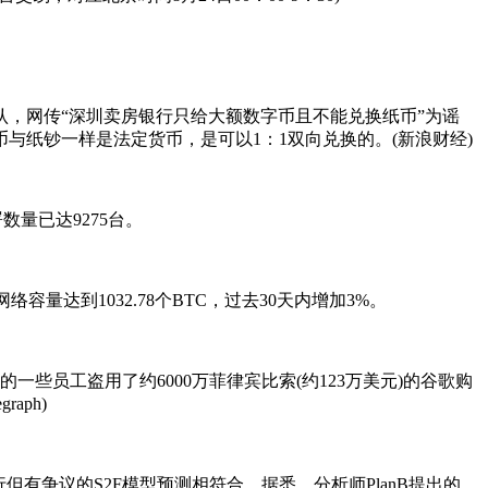
，网传“深圳卖房银行只给大额数字币且不能兑换纸币”为谣
纸钞一样是法定货币，是可以1：1双向兑换的。(新浪财经)
数量已达9275台。
络容量达到1032.78个BTC，过去30天内增加3%。
些员工盗用了约6000万菲律宾比索(约123万美元)的谷歌购
aph)
但有争议的S2F模型预测相符合。据悉，分析师PlanB提出的