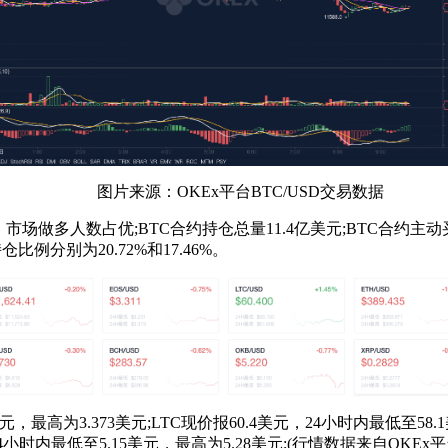
图片来源：OKEx平台BTC/USD交易数据
场做多人数占优;BTC合约持仓总量11.4亿美元;BTC合约主动
例分别为20.72%和17.46%。
最高为3.373美元;LTC现价报60.4美元，24小时内最低至58.1美
，24小时内最低至5.15美元，最高为5.28美元;(行情数据来自OKEx