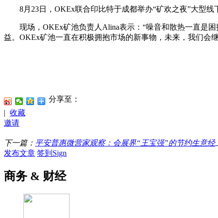
8月23日，OKEx联合印比特于成都举办“矿欢之夜”大型
现场，OKEx矿池负责人Alina表示：“噪音和散热一直
益。OKEx矿池一直在积极拥抱市场的新事物，未来，我们会
分享至：
|
收藏
邀请
下一篇：
平安普惠微营家观察：会展界“王宝强”的节约生意经
发布文章
签到Sign
商务 & 财经