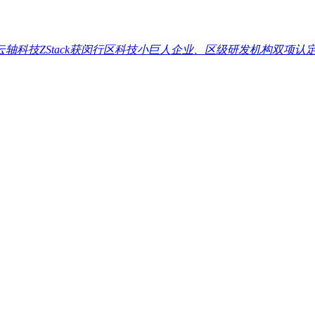
云轴科技ZStack获闵行区科技小巨人企业、区级研发机构双项认