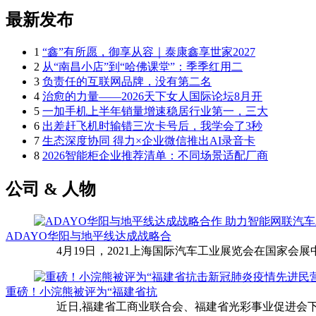
最新发布
1
“鑫”有所愿，御享从容｜泰康鑫享世家2027
2
从“南昌小店”到“哈佛课堂”：季季红用二
3
负责任的互联网品牌，没有第二名
4
治愈的力量——2026天下女人国际论坛8月开
5
一加手机上半年销量增速稳居行业第一，三大
6
出差赶飞机时输错三次卡号后，我学会了3秒
7
生态深度协同 得力×企业微信推出AI录音卡
8
2026智能柜企业推荐清单：不同场景适配厂商
公司 & 人物
ADAYO华阳与地平线达成战略合
4月19日，2021上海国际汽车工业展览会在国家会展中
重磅！小浣熊被评为“福建省抗
近日,福建省工商业联合会、福建省光彩事业促进会下