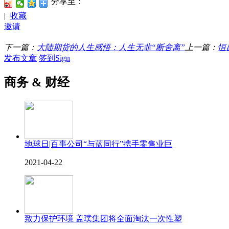
分享至：
|
收藏
邀请
下一篇：
大陆期货的人生感悟：人生无非“断舍离”
上一篇：
恒
发布文章
签到Sign
商务 & 财经
地球日|百事公司“与蓝同行”携手零售业巨
2021-04-22
致力保护环境 盖璞集团将全面淘汰一次性塑