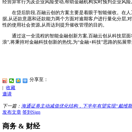
经营异常行为及企业风险变动,帮助金融机构实时预判企业风险
在贷后阶段,百融云创的方案主要是着眼于智能催收。在人工
据,从还款意愿和还款能力两个方面对逾期客户进行量化分层,对
性的使用社会资源,从而达到提升催收管理的目的。
通过这一全流程的智能金融创新方案,百融云创从科技层面将金
浪”,将秉持对金融科技创新的热忱,为“金融+科技”思路的拓展
分享至：
|
收藏
邀请
下一篇：
海通证券主动减值优化结构，下半年有望实现“戴维斯
发布文章
签到Sign
商务 & 财经