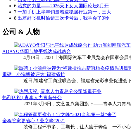
6
治愈的力量——2026天下女人国际论坛8月开
7
一加手机上半年销量增速稳居行业第一，三大
8
出差赶飞机时输错三次卡号后，我学会了3秒
公司 & 人物
ADAYO华阳与地平线达成战略合
4月19日，2021上海国际汽车工业展览会在国家会展中
重磅！小浣熊被评为“福建省抗
近日,福建省工商业联合会、福建省光彩事业促进会下
热烈庆祝 | 青李人力青岛分公
2021年3月6日，文艺复兴集团旗下——青李人力青
全程管家更省心！业之峰“2021
装修工程环节多、工期长，让人疲于奔命，一不小心还