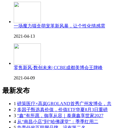
一场魔力猫盒萌宠革新风暴，让个性化情感需
2021-04-13
零售新风·数创未来| CCBE成都美博会王牌峰
2021-04-09
最新发布
1
磅策医疗×高岚GROLAND首秀广州发博会，共
2
多因子甄选真价值，价值ETF华夏8月3日重磅
3
“鑫”有所愿，御享从容｜泰康鑫享世家2027
4
从“南昌小店”到“哈佛课堂”：季季红用二
5
负责任的互联网品牌，没有第二名