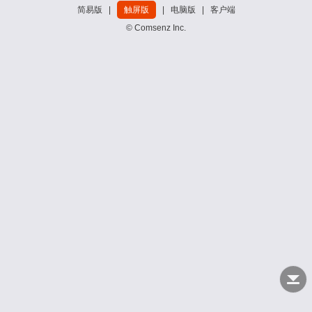
简易版
|
触屏版
|
电脑版
|
客户端
© Comsenz Inc.