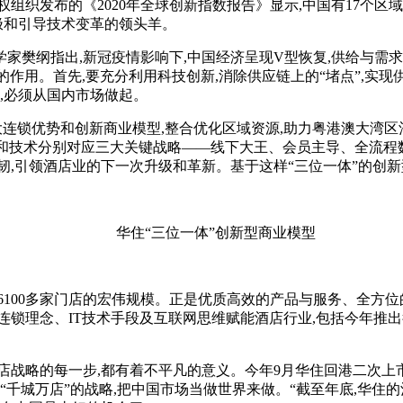
组织发布的《2020年全球创新指数报告》显示,中国有17个区域
极和引导技术变革的领头羊。
指出,新冠疫情影响下,中国经济呈现V型恢复,供给与需求都在
的作用。首先,要充分利用科技创新,消除供应链上的“堵点”,实现
,必须从国内市场做起。
优势和创新商业模型,整合优化区域资源,助力粤港澳大湾区酒店
量和技术分别对应三大关键战略——线下大王、会员主导、全流程
韧,引领酒店业的下一次升级和革新。基于这样“三位一体”的创新
华住“三位一体”创新型商业模型
00多家门店的宏伟规模。正是优质高效的产品与服务、全方位
连锁理念、IT技术手段及互联网思维赋能酒店行业,包括今年推出
略的每一步,都有着不平凡的意义。今年9月华住回港二次上市
“千城万店”的战略,把中国市场当做世界来做。“截至年底,华住的