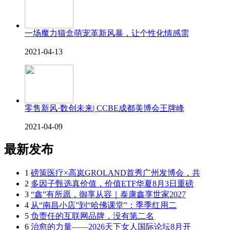
一场魔力猫盒萌宠革新风暴，让个性化情感需
2021-04-13
零售新风·数创未来| CCBE成都美博会王牌峰
2021-04-09
最新发布
1
磅策医疗×高岚GROLAND首秀广州发博会，共
2
多因子甄选真价值，价值ETF华夏8月3日重磅
3
“鑫”有所愿，御享从容｜泰康鑫享世家2027
4
从“南昌小店”到“哈佛课堂”：季季红用二
5
负责任的互联网品牌，没有第二名
6
治愈的力量——2026天下女人国际论坛8月开