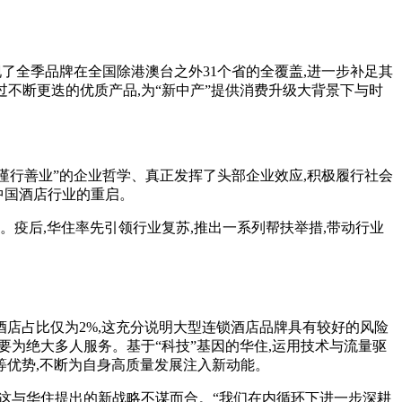
现了全季品牌在全国除港澳台之外31个省的全覆盖,进一步补足其
过不断更迭的优质产品,为“新中产”提供消费升级大背景下与时
谨行善业”的企业哲学、真正发挥了头部企业效应,积极履行社会
个中国酒店行业的重启。
次。疫后,华住率先引领行业复苏,推出一系列帮扶举措,带动行业
连锁酒店占比仅为2%,这充分说明大型连锁酒店品牌具有较好的风险
是要为绝大多人服务。基于“科技”基因的华住,运用技术与流量驱
等优势,不断为自身高质量发展注入新动能。
这与华住提出的新战略不谋而合。“我们在内循环下进一步深耕