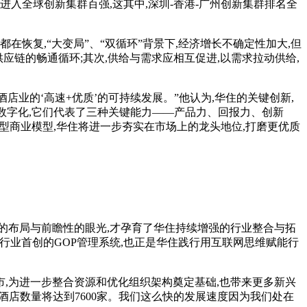
进入全球创新集群百强,这其中,深圳-香港-广州创新集群排名全
恢复,“大变局”、“双循环”背景下,经济增长不确定性加大,但
供应链的畅通循环;其次,供给与需求应相互促进,以需求拉动供给,
业的‘高速+优质’的可持续发展。”他认为,华住的关键创新,
数字化,它们代表了三种关键能力——产品力、回报力、创新
型商业模型,华住将进一步夯实在市场上的龙头地位,打磨更优质
的布局与前瞻性的眼光,才孕育了华住持续增强的行业整合与拓
行业首创的GOP管理系统,也正是华住践行用互联网思维赋能行
,为进一步整合资源和优化组织架构奠定基础,也带来更多新兴
酒店数量将达到7600家。我们这么快的发展速度因为我们处在