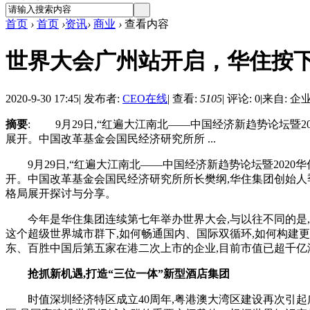
首页
›
首页
›
资讯
›
商业
›
查看内容
世界大会广州站开启，华住按下
2020-9-30 17:45
|
发布者:
CEO在线
|
查看:
5105
|
评论: 0
|
来自: 企
摘要
: 9月29日,“红遍大江南北——中国经济新趋势论坛暨
展开。中国改革基金会国民经济研究所所 ...
9月29日,“红遍大江南北——中国经济新趋势论坛暨2020
开。中国改革基金会国民经济研究所所长樊纲,华住集团创始人
格局展开探讨与分享。
今年是华住集团连续第七年举办世界大会,与以往不同的是,今
这个超级世界城市群下,如何畅通国内、国际双循环,如何构建更
东、百胜中国后第五家在港二次上市的企业,目前市值已超千亿
抢抓新机遇,打造“三位一体”新型酒店集团
时值深圳经济特区成立40周年,粤港澳大湾区建设再次引起