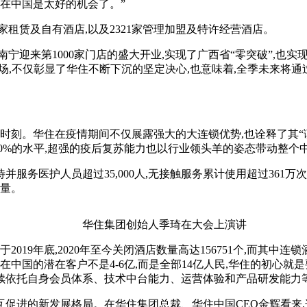
,在中国是太好的机会了。”
4家租赁及自有酒店,以及2321家管理加盟及特许经营酒店。
来第1000家门店的盛大开业,实现了广西省“零突破”,也实
场,不仅彰显了华住不断下沉的坚定决心,也意味着,全季未来将通
刻。华住在疫情期间不仅展露强大的大连锁优势,也诠释了其“
超90%的水平,超强的疫后复苏能力也以行业领头羊的姿态带动整
服务医护人员超过35,000人,无接触服务累计使用超过361万
能量。
华住集团创始人季琦在大会上演讲
19年底,2020年至今关闭酒店数量高达156751个,而其中
中国的潜在客户不是4-6亿,而是全部14亿人民,华住的初心就
将继续依托自身会员体系、技术中台能力、运营体验和产品研发能力
进的新发展格局。在华住集团总裁、华住中国CEO金辉看来,