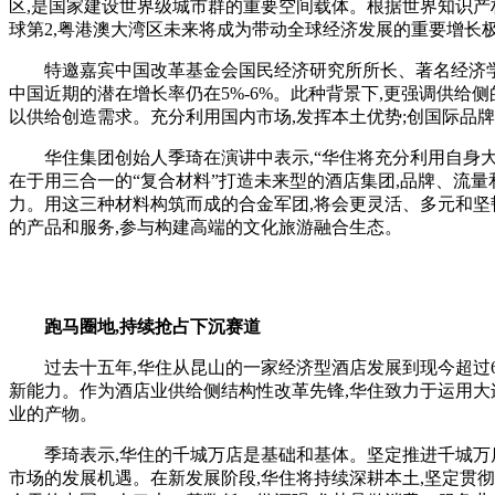
区,是国家建设世界级城市群的重要空间载体。根据世界知识产权
球第2,粤港澳大湾区未来将成为带动全球经济发展的重要增长
特邀嘉宾中国改革基金会国民经济研究所所长、著名经济学家樊纲
中国近期的潜在增长率仍在5%-6%。此种背景下,更强调供给侧
以供给创造需求。充分利用国内市场,发挥本土优势;创国际品牌
华住集团创始人季琦在演讲中表示,“华住将充分利用自身大连锁
在于用三合一的“复合材料”打造未来型的酒店集团,品牌、流
力。用这三种材料构筑而成的合金军团,将会更灵活、多元和坚
的产品和服务,参与构建高端的文化旅游融合生态。
跑马圈地,持续抢占下沉赛道
过去十五年,华住从昆山的一家经济型酒店发展到现今超过61
新能力。作为酒店业供给侧结构性改革先锋,华住致力于运用大
业的产物。
季琦表示,华住的千城万店是基础和基体。坚定推进千城万店战
市场的发展机遇。在新发展阶段,华住将持续深耕本土,坚定贯彻