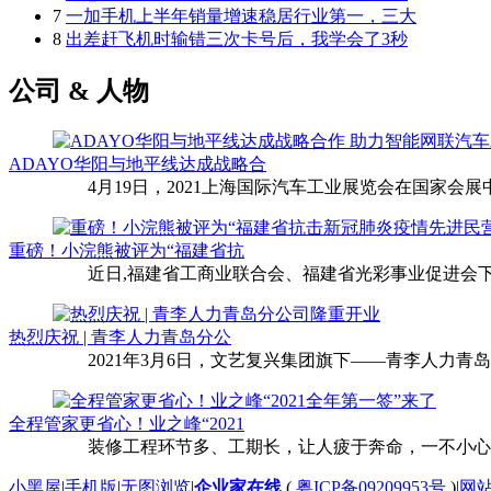
7
一加手机上半年销量增速稳居行业第一，三大
8
出差赶飞机时输错三次卡号后，我学会了3秒
公司 & 人物
ADAYO华阳与地平线达成战略合
4月19日，2021上海国际汽车工业展览会在国家会展中
重磅！小浣熊被评为“福建省抗
近日,福建省工商业联合会、福建省光彩事业促进会下
热烈庆祝 | 青李人力青岛分公
2021年3月6日，文艺复兴集团旗下——青李人力青
全程管家更省心！业之峰“2021
装修工程环节多、工期长，让人疲于奔命，一不小心还
小黑屋
|
手机版
|
无图浏览
|
企业家在线
(
粤ICP备09209953号
)
|
网