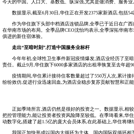
今天的中国。人口大、基数低、纵深强,尤其是做消费、服务业
数据显示,截至6月30日,华住正在开发2375家新酒店,包括5
作为华住旗下头部中档酒店连锁品牌,全季已于近日在广西南宁迎
在华南市场的布局。全季品牌CEO沈怡均表示,全季深拓华南市
俱进的新住宿体验。
走出“至暗时刻”,打造中国服务业标杆
今年年初,全球性卫生事件新冠疫情爆发,酒店业经历了至暗时
责任。截止9月,华住旗下6000多家酒店的出租率恢复至去年
疫情期间,华住累计接待住客数量超过了550万人次,累计接待并
纷纷效仿,促进行业迅速回血,为酒店业稳步复苏贡献智慧和正
正如季琦所言,酒店仍然是很好的投资之一。数据显示,相较于20
把控管理能力,能让投资者投资风险降至较低。在季琦看来,华住在
动数字化,搭建了超1.5亿的庞大会员体系,在此基础上,华住
我国正加快形成以国内大循环为主体、国内国际双循环相互促