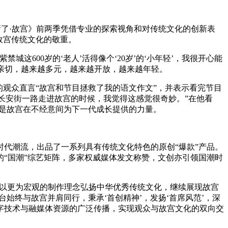
新了·故宫》前两季凭借专业的探索视角和对传统文化的创新表
故宫传统文化的敬重。
600岁的‘老人’活得像个‘20岁’的‘小年轻’，我很开心能
越亲切，越来越多元，越来越开放，越来越年轻。
观众直言“故宫和节目拯救了我的语文作文”，并表示看完节目
从长安街一路走进故宫的时候，我觉得这感觉很奇妙。”在他看
是故宫在不经意间为下一代成长提供的力量。
代潮流，出品了一系列具有传统文化特色的原创“爆款”产品。
“国潮”综艺矩阵，多家权威媒体发文称赞，文创亦引领国潮时
，以更为宏观的制作理念弘扬中华优秀传统文化，继续展现故宫
始终与故宫并肩同行，秉承‘首创精神’，发扬‘首席风范’，深
字技术与融媒体资源的广泛传播，实现观众与故宫文化的双向交