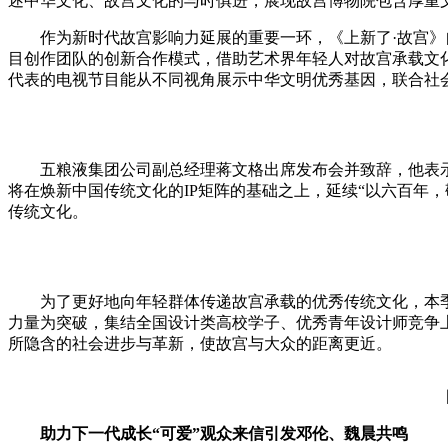
述中华文化、故宫文化的与时俱进，展现故宫博物院包含厚重
作为新时代故宫影响力延展的重要一环，《上新了·故宫》自
目创作团队的创新合作模式，借助艺术界年轻人对故宫承载文
代表的电视节目能从不同视角展示中华文明优秀基因，联合社
五粮液集团公司副总经理蒋文格出席发布会并致辞，他表示，
将在焕新中国传统文化的IP矩阵的基础之上，延续“以六百年
传统文化。
为了更好地向年轻群体传递故宫承载的优秀传统文化，本季节
力量为突破，集结全国设计类高校学子、优秀青年设计师竞争
所隐含的社会进步与革新，使故宫与大众的距离更近。
图：
助力下一代成长
“可爱”观众来信引发邓伦、魏晨共鸣