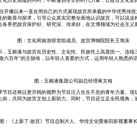
文化历史底蕴的同时，不断蓬勃生长的时代力量，让故宫文化更
开播以来一直在用自己的方式展现故宫所承载的中华优秀传统
化的敬畏与探求，引导公众真实完整全面地认识故宫，可以说这
会各界把故宫保护好、研究深、传承好，在文博领域为社会主义
图：文化和旅游部党组成员、故宫博物院院长王旭东
五粮液与故宫在历史性、文化性、民族性上高度统一。连续三
，敬六百年”的主脉络，以年轻人喜爱的方式，运用年轻人熟悉的
图：五粮液集团公司副总经理蒋文格
目还将以更开阔的视野为节目注入生生不息的青年力量。现场
上岗，共同为故宫文创上新助力。同时，节目还立足全民视角，
《上新了·故宫》节目总制片人、华传文化暨春田影视董事