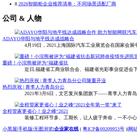
8
2026智能柜企业推荐清单：不同场景适配厂商
公司 & 人物
ADAYO华阳与地平线达成战略合
4月19日，2021上海国际汽车工业展览会在国家会展中
重磅！小浣熊被评为“福建省抗
近日,福建省工商业联合会、福建省光彩事业促进会下
热烈庆祝 | 青李人力青岛分公
2021年3月6日，文艺复兴集团旗下——青李人力青
全程管家更省心！业之峰“2021
装修工程环节多、工期长，让人疲于奔命，一不小心还
小黑屋
|
手机版
|
无图浏览
|
企业家在线
(
粤ICP备09209953号
)
|
网