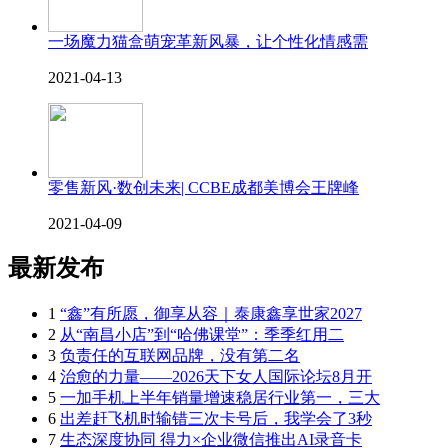
一场魔力猫盒萌宠革新风暴，让个性化情感需
2021-04-13
零售新风·数创未来| CCBE成都美博会王牌峰
2021-04-09
最新发布
1
“鑫”有所愿，御享从容｜泰康鑫享世家2027
2
从“南昌小店”到“哈佛课堂”：季季红用二
3
负责任的互联网品牌，没有第二名
4
治愈的力量——2026天下女人国际论坛8月开
5
一加手机上半年销量增速稳居行业第一，三大
6
出差赶飞机时输错三次卡号后，我学会了3秒
7
生态深度协同 得力×企业微信推出AI录音卡