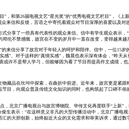
”，和第26届电视文艺“星光奖”的“优秀电视文艺栏目”，《上
的观众来信和反馈，言语之中寄托着观众对节目深厚的喜爱以及对
了一些具有代表性的观众来信。信中有学生观众表示，“紫禁城这
年的邓伦不禁感慨，故宫在不变的岁月中一直在改变，变得越来
的来信分享了故宫对于年轻人的呵护和陪伴。信中，一位15岁的
实感”。对于这样的“真情实感”，魏晨也表示深有体会，“昨天
初衷或许不是帮人学习，但能够因为看了节目而提高作文成绩，也
文物藏品在坎坷中探索，在曲折中前进。近年来，故宫更是紧跟时
品节目，向观众普及传统文化知识的同时，也构筑起了口碑不俗的
点，北京广播电视台与故宫博物院、华传文化再度联手“上新”
余俊生表示：“在这样意义非凡的大型传播活动中，北京广播电视台
语汇的大胆创新，始终贴近大众的文化需求和审美诉求，通过数