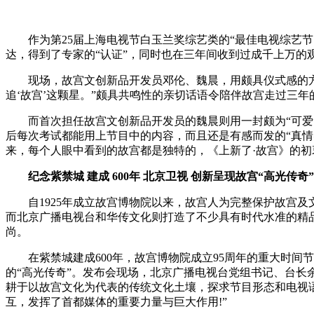
作为第25届上海电视节白玉兰奖综艺类的“最佳电视综艺节目
达，得到了专家的“认证”，同时也在三年间收到过成千上万
现场，故宫文创新品开发员邓伦、魏晨，用颇具仪式感的方式分享
追‘故宫’这颗星。”颇具共鸣性的亲切话语令陪伴故宫走过三
而首次担任故宫文创新品开发员的魏晨则用一封颇为“可爱”
后每次考试都能用上节目中的内容，而且还是有感而发的“真情
来，每个人眼中看到的故宫都是独特的，《上新了·故宫》的
纪念紫禁城
建成
600年 北京卫视
创新呈现故宫
“高光传奇”
自1925年成立故宫博物院以来，故宫人为完整保护故宫及
而北京广播电视台和华传文化则打造了不少具有时代水准的精
尚。
在紫禁城建成600年，故宫博物院成立95周年的重大时间节
的“高光传奇”。发布会现场，北京广播电视台党组书记、台长
耕于以故宫文化为代表的传统文化土壤，探求节目形态和电视
互，发挥了首都媒体的重要力量与巨大作用!”