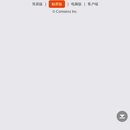
简易版
|
触屏版
|
电脑版
|
客户端
© Comsenz Inc.