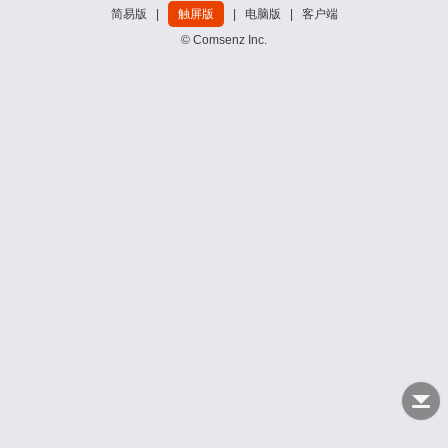
简易版
|
触屏版
|
电脑版
|
客户端
© Comsenz Inc.