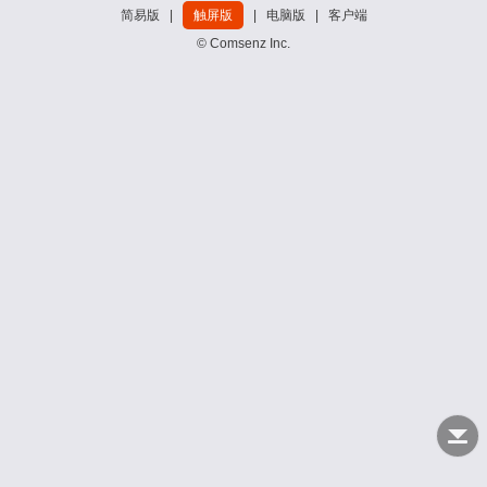
简易版
|
触屏版
|
电脑版
|
客户端
© Comsenz Inc.