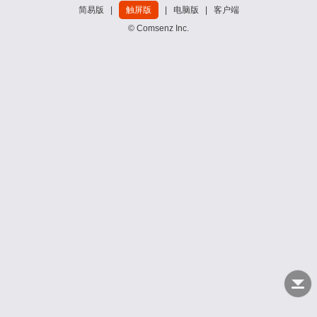
简易版
|
触屏版
|
电脑版
|
客户端
© Comsenz Inc.