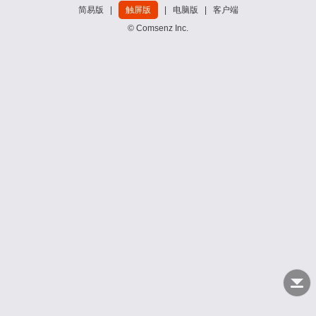
简易版
|
触屏版
|
电脑版
|
客户端
© Comsenz Inc.