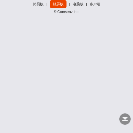
简易版
|
触屏版
|
电脑版
|
客户端
© Comsenz Inc.