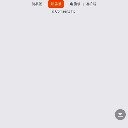
简易版
|
触屏版
|
电脑版
|
客户端
© Comsenz Inc.