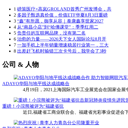
1
磅策医疗×高岚GROLAND首秀广州发博会，共
2
多因子甄选真价值，价值ETF华夏8月3日重磅
3
“鑫”有所愿，御享从容｜泰康鑫享世家2027
4
从“南昌小店”到“哈佛课堂”：季季红用二
5
负责任的互联网品牌，没有第二名
6
治愈的力量——2026天下女人国际论坛8月开
7
一加手机上半年销量增速稳居行业第一，三大
8
出差赶飞机时输错三次卡号后，我学会了3秒
公司 & 人物
ADAYO华阳与地平线达成战略合
4月19日，2021上海国际汽车工业展览会在国家会展中
重磅！小浣熊被评为“福建省抗
近日,福建省工商业联合会、福建省光彩事业促进会下