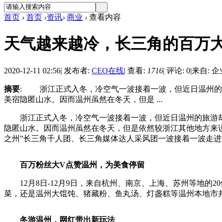
首页
›
首页
›
资讯
›
商业
›
查看内容
天气越来越冷，长三角的百万
2020-12-11 02:56
|
发布者:
CEO在线
|
查看:
1716
|
评论: 0
|
来自: 
摘要
: 浙江正式入冬，冷空气一波接着一波，但近日温州的
美宿隐匿山水。因而温州虽然在冬天，但是 ...
浙江正式入冬，冷空气一波接着一波，但近日温州的旅游却持
隐匿山水。因而温州虽然在冬天，但是依然较浙江其他地方来
之州”长三角千人团、长三角媒体达人采风团一波接着一波走进
百万粉丝大V点赞温州，为美食停留
12月8日-12月9日，来自杭州、南京、上海、苏州等地的
菜，还是温州大馄饨、猪藏粉、鱼丸汤、灯盏糕等温州本地市
冬游温州，网红带出新玩法