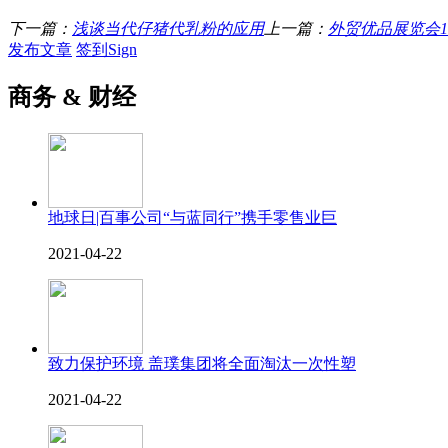
下一篇：
浅谈当代仔猪代乳粉的应用
上一篇：
外贸优品展览会1
发布文章
签到Sign
商务 & 财经
地球日|百事公司“与蓝同行”携手零售业巨
2021-04-22
致力保护环境 盖璞集团将全面淘汰一次性塑
2021-04-22