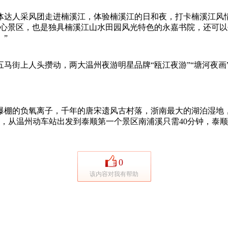
达人采风团走进楠溪江，体验楠溪江的日和夜，打卡楠溪江风情
核心景区，也是独具楠溪江山水田园风光特色的永嘉书院，还可
”
街上人头攒动，两大温州夜游明星品牌“瓯江夜游”“塘河夜画
棚的负氧离子，千年的唐宋遗风古村落，浙南最大的湖泊湿地，
，从温州动车站出发到泰顺第一个景区南浦溪只需40分钟，泰顺
0
该内容对我有帮助