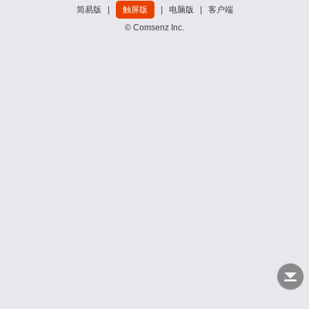
简易版
|
触屏版
|
电脑版
|
客户端
© Comsenz Inc.