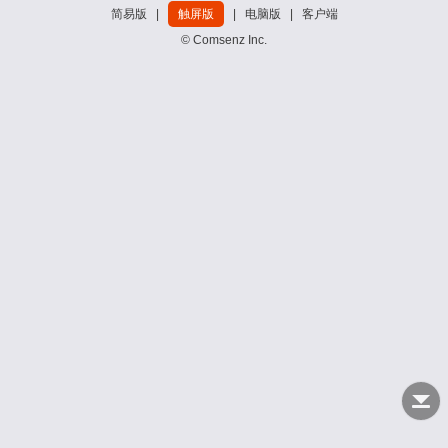
简易版
|
触屏版
|
电脑版
|
客户端
© Comsenz Inc.