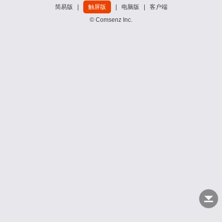
简易版
|
触屏版
|
电脑版
|
客户端
© Comsenz Inc.