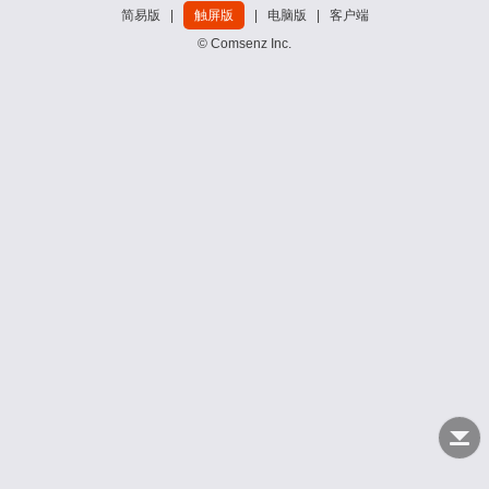
简易版
|
触屏版
|
电脑版
|
客户端
© Comsenz Inc.