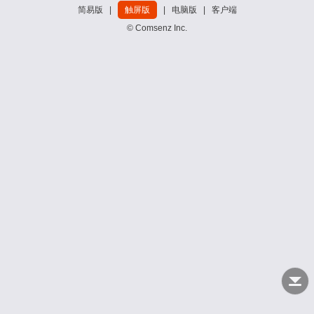
简易版
|
触屏版
|
电脑版
|
客户端
© Comsenz Inc.