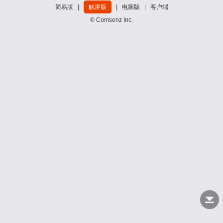
简易版
|
触屏版
|
电脑版
|
客户端
© Comsenz Inc.