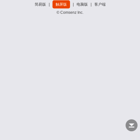
简易版
|
触屏版
|
电脑版
|
客户端
© Comsenz Inc.