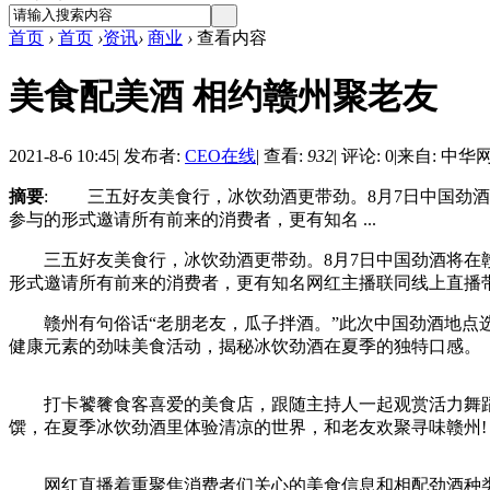
首页
›
首页
›
资讯
›
商业
›
查看内容
美食配美酒 相约赣州聚老友
2021-8-6 10:45
|
发布者:
CEO在线
|
查看:
932
|
评论: 0
|
来自: 中华
摘要
: 三五好友美食行，冰饮劲酒更带劲。8月7日中国劲
参与的形式邀请所有前来的消费者，更有知名 ...
三五好友美食行，冰饮劲酒更带劲。8月7日中国劲酒将在赣
形式邀请所有前来的消费者，更有知名网红主播联同线上直播
赣州有句俗话“老朋老友，瓜子拌酒。”此次中国劲酒地点选
健康元素的劲味美食活动，揭秘冰饮劲酒在夏季的独特口感。
打卡饕餮食客喜爱的美食店，跟随主持人一起观赏活力舞蹈表
馔，在夏季冰饮劲酒里体验清凉的世界，和老友欢聚寻味赣州!
网红直播着重聚焦消费者们关心的美食信息和相配劲酒种类