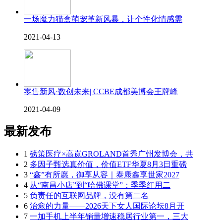
一场魔力猫盒萌宠革新风暴，让个性化情感需
2021-04-13
零售新风·数创未来| CCBE成都美博会王牌峰
2021-04-09
最新发布
1
磅策医疗×高岚GROLAND首秀广州发博会，共
2
多因子甄选真价值，价值ETF华夏8月3日重磅
3
“鑫”有所愿，御享从容｜泰康鑫享世家2027
4
从“南昌小店”到“哈佛课堂”：季季红用二
5
负责任的互联网品牌，没有第二名
6
治愈的力量——2026天下女人国际论坛8月开
7
一加手机上半年销量增速稳居行业第一，三大