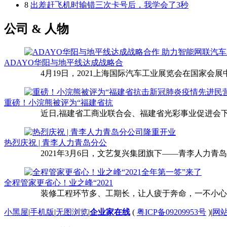
8
出差赶飞机时输错三次卡号后，我学会了3秒
公司 & 人物
ADAYO华阳与地平线达成战略合
4月19日，2021上海国际汽车工业展览会在国家会展中
重磅！小浣熊被评为“福建省抗
近日,福建省工商业联合会、福建省光彩事业促进会下
热烈庆祝 | 青李人力青岛分公
2021年3月6日，文艺复兴集团旗下——青李人力青
全程管家更省心！业之峰“2021
装修工程环节多、工期长，让人疲于奔命，一不小心还
小黑屋
|
手机版
|
无图浏览
|
企业家在线
(
粤ICP备09209953号
)
|
网