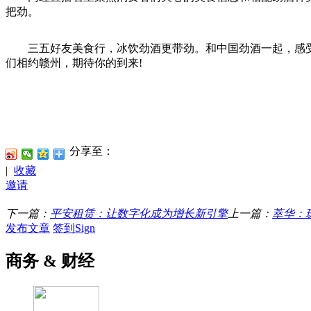
把劲。
三五好友美食行，冰饮劲酒更带劲。和中国劲酒一起，感受盛
们相约赣州，期待你的到来!
分享至：
|
收藏
邀请
下一篇：
平安租赁：让数字化成为增长新引擎
上一篇：
萃华：
发布文章
签到Sign
商务 & 财经