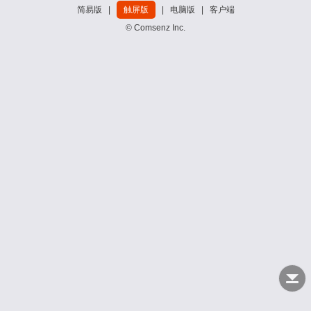
简易版
|
触屏版
|
电脑版
|
客户端
© Comsenz Inc.