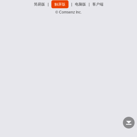
简易版
|
触屏版
|
电脑版
|
客户端
© Comsenz Inc.