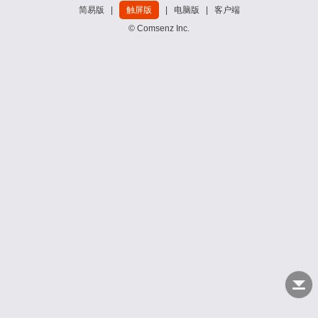
简易版
|
触屏版
|
电脑版
|
客户端
© Comsenz Inc.