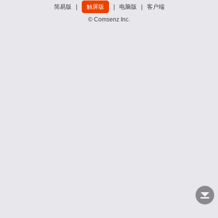
简易版
|
触屏版
|
电脑版
|
客户端
© Comsenz Inc.