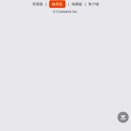
简易版
|
触屏版
|
电脑版
|
客户端
© Comsenz Inc.