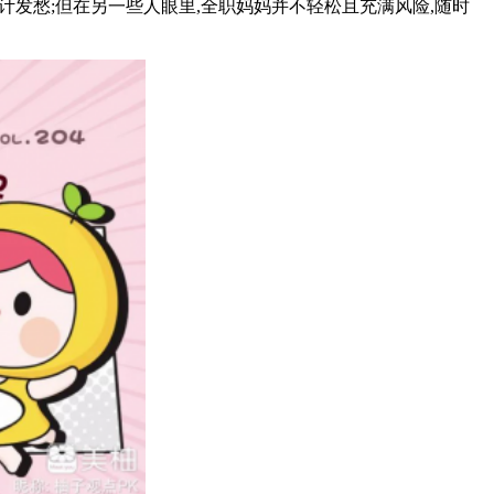
发愁;但在另一些人眼里,全职妈妈并不轻松且充满风险,随时