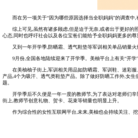
而在另一项关于“因为哪些原因选择当全职妈妈”的调查中,有29
综上可见,虽然有诸多顾虑,但是迫于无奈,或者出于更好的照
心态,同时也呼吁社会以及各位宝爸们能给予全职妈妈更多的尊
又到一年开学季,防晒霜、透气鞋垫等军训相关单品销量火
9月份,全国各地陆续迎来了开学季。美柚平台上有关“开学”
在美柚柚子街上,军训相关用品如防晒霜、军训鞋、迷彩服、鞋垫
产品,4个为吸汗、透气类鞋垫产品。除了做好防晒工作外,女生们
题。
开学季后不久便是一年一度的教师节,为了表达对老师们辛勤工
街上,教师节创意礼物、贺卡、花束等销量也明显上升。
作为综合性的女性互联网平台,未来,美柚也会持续关注、挖