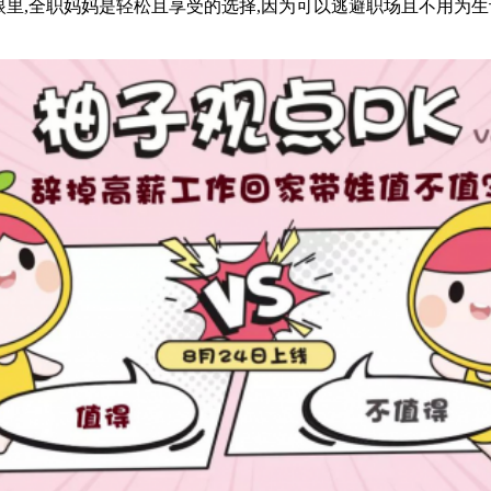
,全职妈妈是轻松且享受的选择,因为可以逃避职场且不用为生计