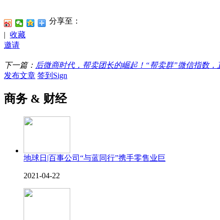
分享至：
|
收藏
邀请
下一篇：
后微商时代，帮卖团长的崛起！“帮卖群”微信指数，
发布文章
签到Sign
商务 & 财经
地球日|百事公司“与蓝同行”携手零售业巨
2021-04-22