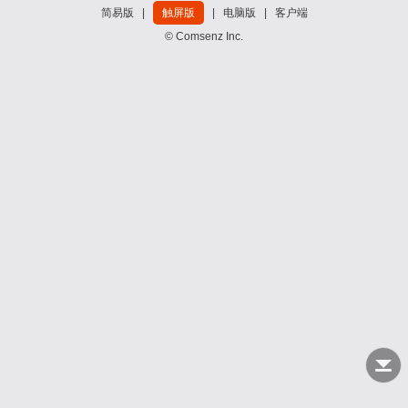
简易版
|
触屏版
|
电脑版
|
客户端
© Comsenz Inc.