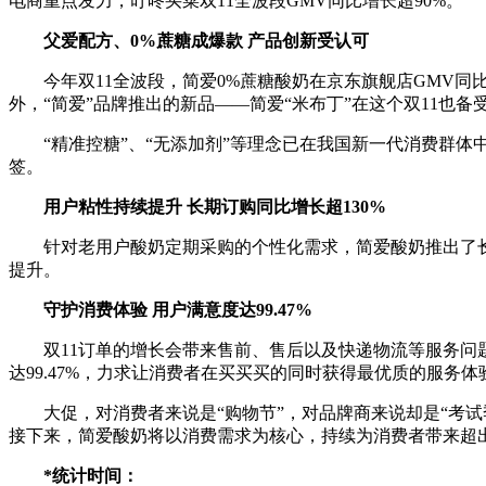
电商重点发力，叮咚买菜双11全波段GMV同比增长超90%。
父爱配方、0%蔗糖成爆款 产品创新受认可
今年双11全波段，简爱0%蔗糖酸奶在京东旗舰店GMV同比
外，“简爱”品牌推出的新品——简爱“米布丁”在这个双11也备受
“精准控糖”、“无添加剂”等理念已在我国新一代消费群体中
签。
用户粘性持续提升 长期订购同比增长超130%
针对老用户酸奶定期采购的个性化需求，简爱酸奶推出了长期
提升。
守护消费体验 用户满意度达99.47%
双11订单的增长会带来售前、售后以及快递物流等服务问题的
达99.47%，力求让消费者在买买买的同时获得最优质的服务
大促，对消费者来说是“购物节”，对品牌商来说却是“考试
接下来，简爱酸奶将以消费需求为核心，持续为消费者带来超
*统计时间：