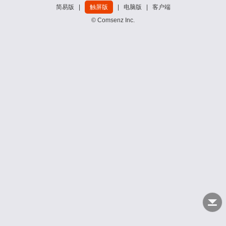
简易版
|
触屏版
|
电脑版
|
客户端
© Comsenz Inc.