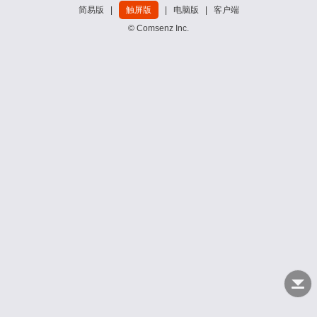
简易版
|
触屏版
|
电脑版
|
客户端
© Comsenz Inc.