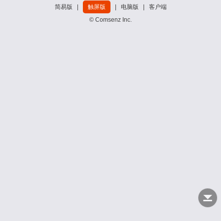
简易版
|
触屏版
|
电脑版
|
客户端
© Comsenz Inc.