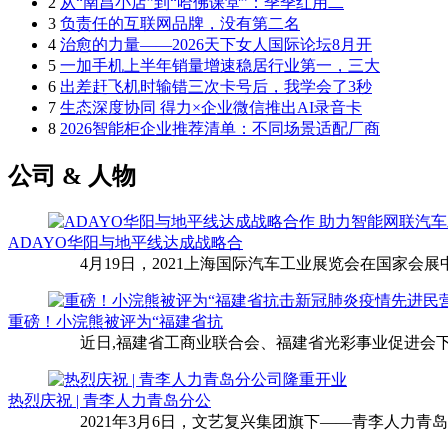
2
从“南昌小店”到“哈佛课堂”：季季红用二
3
负责任的互联网品牌，没有第二名
4
治愈的力量——2026天下女人国际论坛8月开
5
一加手机上半年销量增速稳居行业第一，三大
6
出差赶飞机时输错三次卡号后，我学会了3秒
7
生态深度协同 得力×企业微信推出AI录音卡
8
2026智能柜企业推荐清单：不同场景适配厂商
公司 & 人物
ADAYO华阳与地平线达成战略合
4月19日，2021上海国际汽车工业展览会在国家会展中
重磅！小浣熊被评为“福建省抗
近日,福建省工商业联合会、福建省光彩事业促进会下
热烈庆祝 | 青李人力青岛分公
2021年3月6日，文艺复兴集团旗下——青李人力青