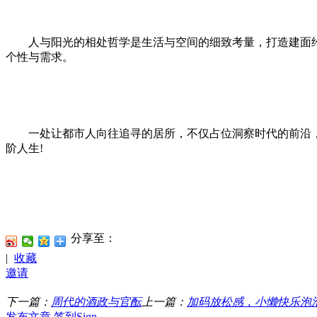
人与阳光的相处哲学是生活与空间的细致考量，打造建面约80
个性与需求。
一处让都市人向往追寻的居所，不仅占位洞察时代的前沿，更
阶人生!
分享至：
|
收藏
邀请
下一篇：
周代的酒政与官酝
上一篇：
加码放松感，小懒快乐泡
发布文章
签到Sign