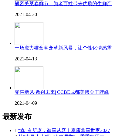
解密美菜春鲜节：为老百姓带来优质的生鲜产
2021-04-20
一场魔力猫盒萌宠革新风暴，让个性化情感需
2021-04-13
零售新风·数创未来| CCBE成都美博会王牌峰
2021-04-09
最新发布
1
“鑫”有所愿，御享从容｜泰康鑫享世家2027