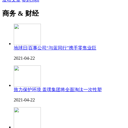
商务 & 财经
地球日|百事公司“与蓝同行”携手零售业巨
2021-04-22
致力保护环境 盖璞集团将全面淘汰一次性塑
2021-04-22