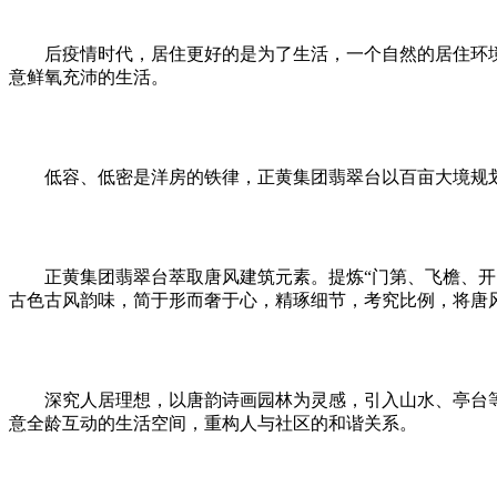
后疫情时代，居住更好的是为了生活，一个自然的居住环境
意鲜氧充沛的生活。
低容、低密是洋房的铁律，正黄集团翡翠台以百亩大境规划，约
正黄集团翡翠台萃取唐风建筑元素。提炼“门第、飞檐、开间
古色古风韵味，简于形而奢于心，精琢细节，考究比例，将唐
深究人居理想，以唐韵诗画园林为灵感，引入山水、亭台等
意全龄互动的生活空间，重构人与社区的和谐关系。