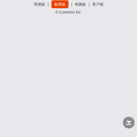
简易版
|
触屏版
|
电脑版
|
客户端
© Comsenz Inc.