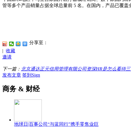
管等多个产品销量占据全球总量前 5 名。在国内，产品已覆盖全国
分享至：
|
收藏
邀请
下一篇：
北京通达正元信用管理有限公司资深HR是怎么看待三
发布文章
签到Sign
商务 & 财经
地球日|百事公司“与蓝同行”携手零售业巨