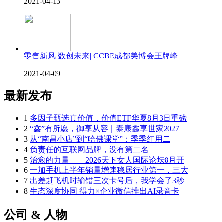
2021-04-13
零售新风·数创未来| CCBE成都美博会王牌峰
2021-04-09
最新发布
1
多因子甄选真价值，价值ETF华夏8月3日重磅
2
“鑫”有所愿，御享从容｜泰康鑫享世家2027
3
从“南昌小店”到“哈佛课堂”：季季红用二
4
负责任的互联网品牌，没有第二名
5
治愈的力量——2026天下女人国际论坛8月开
6
一加手机上半年销量增速稳居行业第一，三大
7
出差赶飞机时输错三次卡号后，我学会了3秒
8
生态深度协同 得力×企业微信推出AI录音卡
公司 & 人物