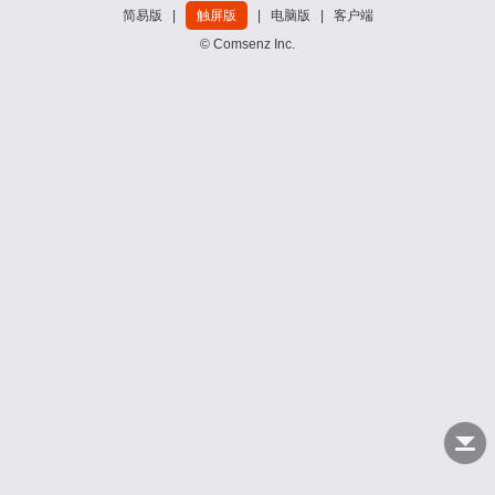
简易版
|
触屏版
|
电脑版
|
客户端
© Comsenz Inc.