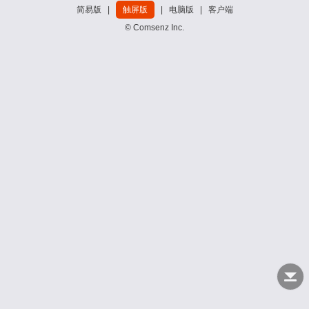
简易版
|
触屏版
|
电脑版
|
客户端
© Comsenz Inc.