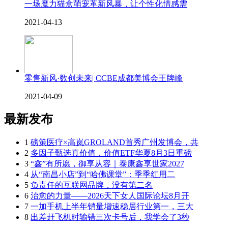
一场魔力猫盒萌宠革新风暴，让个性化情感需
2021-04-13
零售新风·数创未来| CCBE成都美博会王牌峰
2021-04-09
最新发布
1
磅策医疗×高岚GROLAND首秀广州发博会，共
2
多因子甄选真价值，价值ETF华夏8月3日重磅
3
“鑫”有所愿，御享从容｜泰康鑫享世家2027
4
从“南昌小店”到“哈佛课堂”：季季红用二
5
负责任的互联网品牌，没有第二名
6
治愈的力量——2026天下女人国际论坛8月开
7
一加手机上半年销量增速稳居行业第一，三大
8
出差赶飞机时输错三次卡号后，我学会了3秒