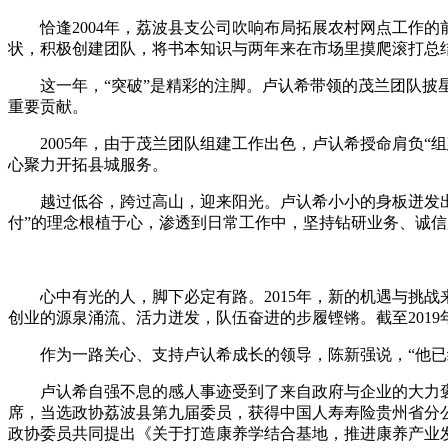
恰逢2004年，荔波县支公司吹响布局拓展农村网点工作的
状，积极创建团队，将书本知识与两年来在市场里摸爬滚打总
这一年，“突破”是精彩的注脚。卢认希带领的茂兰团队披星
重要贡献。
2005年，由于茂兰团队组建工作出色，卢认希授命肩负“组
心聚力开拓县城服务。
越过低谷，跨过高山，迎来阳光。卢认希小小的身板迸发出越来
付”的理念根植于心，渗透到日常工作中，坚持钻研业务、诚
心中有光的人，脚下必定有路。2015年，新的机遇与挑战
创业的源泉涌流、活力迸发，队伍奋进的步履铿锵。截至2019
作为一路关心、支持卢认希成长的领导，陈新强说，“他已经
卢认希自强不息的感人事迹受到了来自政府与企业的大力褒奖
席，当选政协荔波县第九届委员，获得中国人寿寿险贵州省分公司
政协委员共同提出《关于打造康养学结合基地，推进康养产业