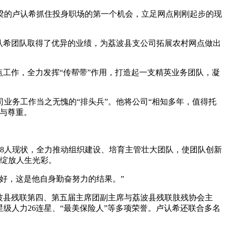
梁的卢认希抓住投身职场的第一个机会，立足网点刚刚起步的现
认希团队取得了优异的业绩，为荔波县支公司拓展农村网点做出
工作，全力发挥“传帮带”作用，打造起一支精英业务团队，凝
司业务工作当之无愧的“排头兵”。他将公司“相知多年，值得托
与尊重。
8人现状，全力推动组织建设、培育主管壮大团队，使团队创新
人绽放人生光彩。
好，这是他自身勤奋努力的结果。”
波县残联第四、第五届主席团副主席与荔波县残联肢残协会主
星级人力26连星、“最美保险人”等多项荣誉。卢认希还联合多名