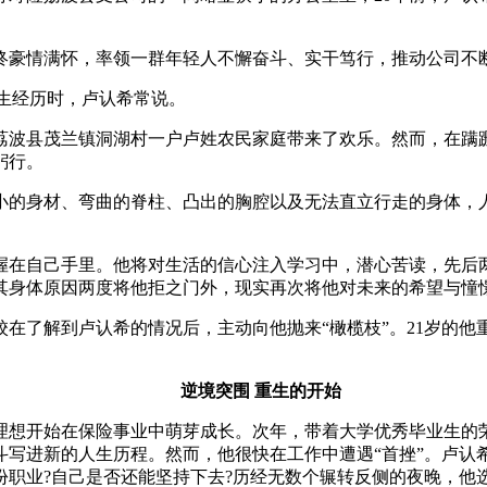
豪情满怀，率领一群年轻人不懈奋斗、实干笃行，推动公司不
生经历时，卢认希常说。
荔波县茂兰镇洞湖村一户卢姓农民家庭带来了欢乐。然而，在蹒
躬行。
的身材、弯曲的脊柱、凸出的胸腔以及无法直立行走的身体，人
在自己手里。他将对生活的信心注入学习中，潜心苦读，先后两
其身体原因两度将他拒之门外，现实再次将他对未来的希望与憧
了解到卢认希的情况后，主动向他抛来“橄榄枝”。21岁的他
逆境突围 重生的开始
理想开始在保险事业中萌芽成长。次年，带着大学优秀毕业生的
斗写进新的人生历程。然而，他很快在工作中遭遇“首挫”。卢认
职业?自己是否还能坚持下去?历经无数个辗转反侧的夜晚，他选