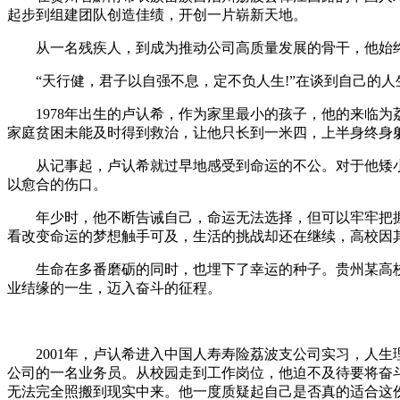
起步到组建团队创造佳绩，开创一片崭新天地。
从一名残疾人，到成为推动公司高质量发展的骨干，他始终
“天行健，君子以自强不息，定不负人生!”在谈到自己的人
1978年出生的卢认希，作为家里最小的孩子，他的来临为
家庭贫困未能及时得到救治，让他只长到一米四，上半身终身
从记事起，卢认希就过早地感受到命运的不公。对于他矮小
以愈合的伤口。
年少时，他不断告诫自己，命运无法选择，但可以牢牢把握
看改变命运的梦想触手可及，生活的挑战却还在继续，高校因
生命在多番磨砺的同时，也埋下了幸运的种子。贵州某高校在
业结缘的一生，迈入奋斗的征程。
2001年，卢认希进入中国人寿寿险荔波支公司实习，人生
公司的一名业务员。从校园走到工作岗位，他迫不及待要将奋
无法完全照搬到现实中来。他一度质疑起自己是否真的适合这份