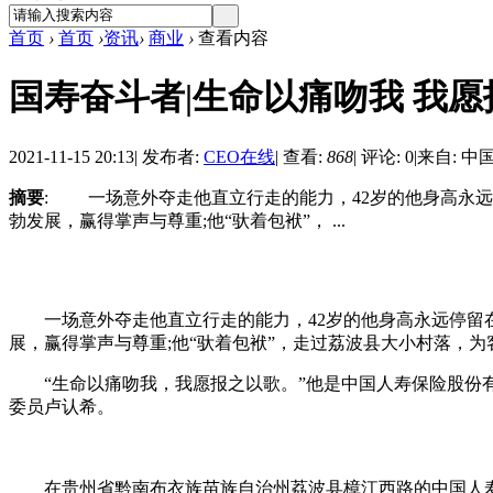
首页
›
首页
›
资讯
›
商业
›
查看内容
国寿奋斗者|生命以痛吻我 我
2021-11-15 20:13
|
发布者:
CEO在线
|
查看:
868
|
评论: 0
|
来自: 中
摘要
: 一场意外夺走他直立行走的能力，42岁的他身高永
勃发展，赢得掌声与尊重;他“驮着包袱”， ...
一场意外夺走他直立行走的能力，42岁的他身高永远停留在
展，赢得掌声与尊重;他“驮着包袱”，走过荔波县大小村落，
“生命以痛吻我，我愿报之以歌。”他是中国人寿保险股份有限
委员卢认希。
在贵州省黔南布衣族苗族自治州荔波县樟江西路的中国人寿寿