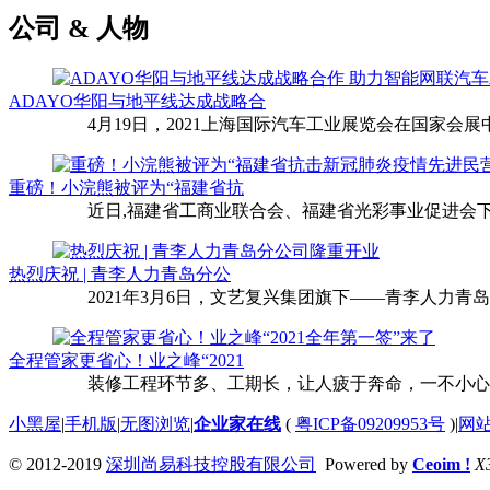
公司 & 人物
ADAYO华阳与地平线达成战略合
4月19日，2021上海国际汽车工业展览会在国家会展中
重磅！小浣熊被评为“福建省抗
近日,福建省工商业联合会、福建省光彩事业促进会下
热烈庆祝 | 青李人力青岛分公
2021年3月6日，文艺复兴集团旗下——青李人力青
全程管家更省心！业之峰“2021
装修工程环节多、工期长，让人疲于奔命，一不小心还
小黑屋
|
手机版
|
无图浏览
|
企业家在线
(
粤ICP备09209953号
)
|
网
© 2012-2019
深圳尚易科技控股有限公司
Powered by
Ceoim !
X