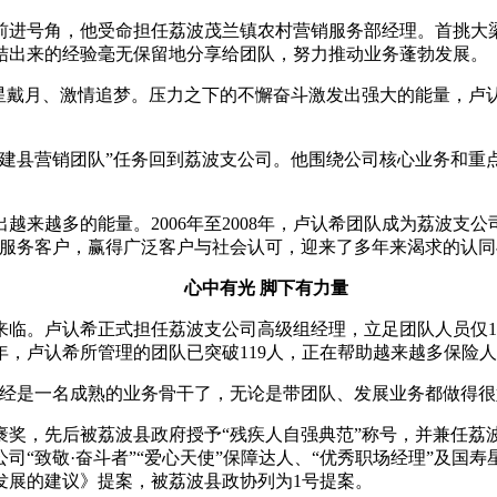
前进号角，他受命担任荔波茂兰镇农村营销服务部经理。首挑大
结出来的经验毫无保留地分享给团队，努力推动业务蓬勃发展。
戴月、激情追梦。压力之下的不懈奋斗激发出强大的能量，卢
建县营销团队”任务回到荔波支公司。他围绕公司核心业务和重点
越多的能量。2006年至2008年，卢认希团队成为荔波支公
信服务客户，赢得广泛客户与社会认可，迎来了多年来渴求的认同
心中有光 脚下有力量
来临。卢认希正式担任荔波支公司高级组经理，立足团队人员仅1
年，卢认希所管理的团队已突破119人，正在帮助越来越多保险
是一名成熟的业务骨干了，无论是带团队、发展业务都做得很
，先后被荔波县政府授予“残疾人自强典范”称号，并兼任荔
“致敬·奋斗者”“爱心天使”保障达人、“优秀职场经理”及国寿
发展的建议》提案，被荔波县政协列为1号提案。