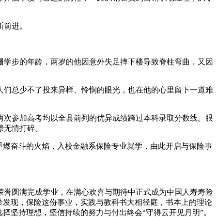
断前进。
跚学步的年龄，两岁的他因意外失足摔下楼导致脊柱弯曲，又因
们总少不了投来异样、怜悯的眼光，也在他的心里留下一道难
次参加高考均以全县前列的优异成绩跨过本科录取分数线。眼
憬无情打碎。
重燃奋斗的火焰，入校金融系保险专业就学，由此开启与保险事
荣誉圆满完成学业，在满心欢喜与期待中正式成为中国人寿寿险
希发现，保险这份事业，实践与教科书大相径庭，书本上的理论
择坚持理想，坚信持续的努力与付出终会“守得云开见月明”。