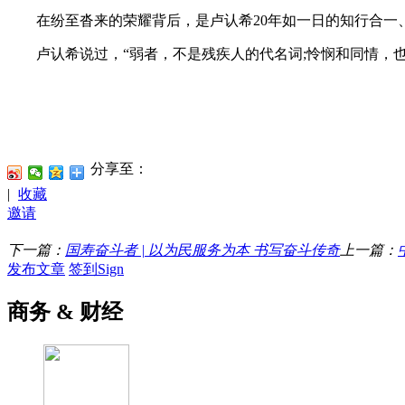
在纷至沓来的荣耀背后，是卢认希20年如一日的知行合一、
卢认希说过，“弱者，不是残疾人的代名词;怜悯和同情，也
分享至：
|
收藏
邀请
下一篇：
国寿奋斗者 | 以为民服务为本 书写奋斗传奇
上一篇：
发布文章
签到Sign
商务 & 财经