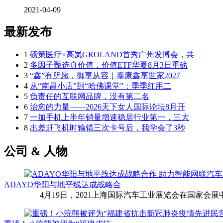
2021-04-09
最新发布
1
磅策医疗×高岚GROLAND首秀广州发博会，共
2
多因子甄选真价值，价值ETF华夏8月3日重磅
3
“鑫”有所愿，御享从容｜泰康鑫享世家2027
4
从“南昌小店”到“哈佛课堂”：季季红用二
5
负责任的互联网品牌，没有第二名
6
治愈的力量——2026天下女人国际论坛8月开
7
一加手机上半年销量增速稳居行业第一，三大
8
出差赶飞机时输错三次卡号后，我学会了3秒
公司 & 人物
ADAYO华阳与地平线达成战略合
4月19日，2021上海国际汽车工业展览会在国家会展中