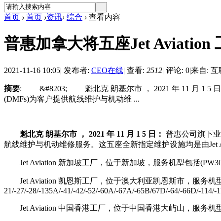
首页
›
首页
›
资讯
›
综合
›
查看内容
普惠加拿大将五座Jet Aviati
2021-11-16 10:05
|
发布者:
CEO在线
|
查看:
2512
|
评论: 0
|
来自: 
摘要
: &#8203; 魁北克 朗基尔市 ， 2021 年 1
(DMFs)为客户提供航线维护与机动维 ...
​
魁北克
朗基尔市
，
2021
年
11
月
1
5
日：
普惠公司旗下业
航线维护与机动维修服务。这五座全新指定维护设施均是由Jet Av
Jet Aviation 新加坡工厂，位于新加坡，服务机型包括(PW308A/C, PW307A/D
Jet Aviation 凯恩斯工厂，位于澳大利亚凯恩斯市，服务机型包括(PW120,
21/-27/-28/-135A/-41/-42/-52/-60A/-67A/-65B/67D/-64/-66D/-114/-
Jet Aviation 中国香港工厂，位于中国香港大屿山，服务机型包括(