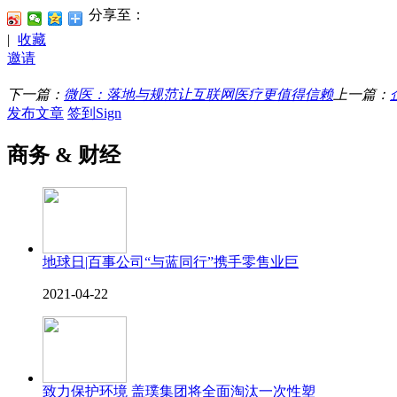
分享至：
|
收藏
邀请
下一篇：
微医：落地与规范让互联网医疗更值得信赖
上一篇：
发布文章
签到Sign
商务 & 财经
地球日|百事公司“与蓝同行”携手零售业巨
2021-04-22
致力保护环境 盖璞集团将全面淘汰一次性塑