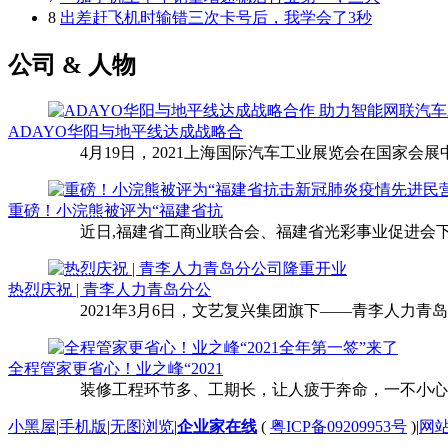
8
出差赶飞机时输错三次卡号后，我学会了3秒
公司 & 人物
ADAYO华阳与地平线达成战略合
4月19日，2021上海国际汽车工业展览会在国家会展中
重磅！小浣熊被评为“福建省抗
近日,福建省工商业联合会、福建省光彩事业促进会下
热烈庆祝 | 青李人力青岛分公
2021年3月6日，文艺复兴集团旗下——青李人力青
全程管家更省心！业之峰“2021
装修工程环节多、工期长，让人疲于奔命，一不小心还
小黑屋
|
手机版
|
无图浏览
|
企业家在线
(
粤ICP备09209953号
)
|
网