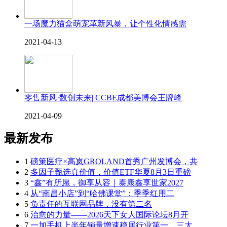
一场魔力猫盒萌宠革新风暴，让个性化情感需
2021-04-13
零售新风·数创未来| CCBE成都美博会王牌峰
2021-04-09
最新发布
1
磅策医疗×高岚GROLAND首秀广州发博会，共
2
多因子甄选真价值，价值ETF华夏8月3日重磅
3
“鑫”有所愿，御享从容｜泰康鑫享世家2027
4
从“南昌小店”到“哈佛课堂”：季季红用二
5
负责任的互联网品牌，没有第二名
6
治愈的力量——2026天下女人国际论坛8月开
7
一加手机上半年销量增速稳居行业第一，三大