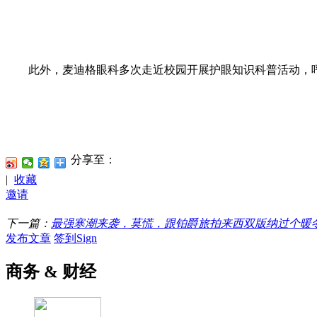
此外，麦迪格眼科多次走近校园开展护眼知识科普活动，呼
分享至：
|
收藏
邀请
下一篇：
最强寒潮来袭，莫慌，跟铂爵旅拍来西双版纳过个暖
发布文章
签到Sign
商务 & 财经