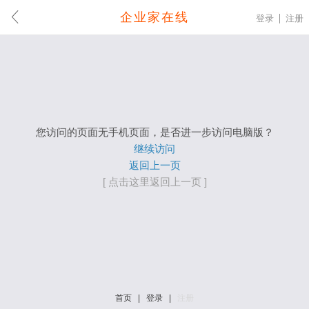
企业家在线
登录
注册
您访问的页面无手机页面，是否进一步访问电脑版？
继续访问
返回上一页
[ 点击这里返回上一页 ]
首页
|
登录
|
注册