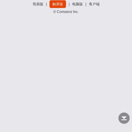
简易版
|
触屏版
|
电脑版
|
客户端
© Comsenz Inc.