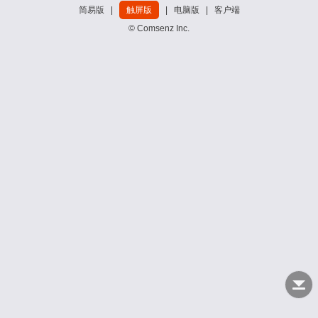
简易版
|
触屏版
|
电脑版
|
客户端
© Comsenz Inc.